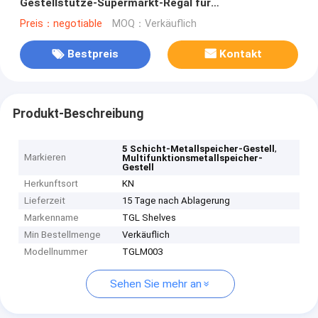
Gestellstütze-Supermarkt-Regal für
Schreibwarengeschäft
Preis：negotiable
MOQ：Verkäuflich
Bestpreis
Kontakt
Produkt-Beschreibung
,
5 Schicht-Metallspeicher-Gestell
Markieren
Multifunktionsmetallspeicher-
Gestell
Herkunftsort
KN
Lieferzeit
15 Tage nach Ablagerung
Markenname
TGL Shelves
Min Bestellmenge
Verkäuflich
Modellnummer
TGLM003
Sehen Sie mehr an