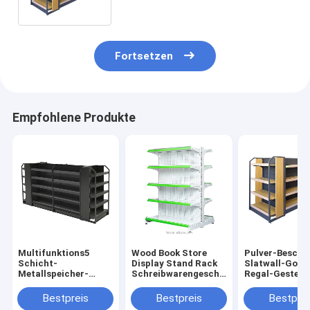
Schreibwarengeschäft
Fortsetzen
Empfohlene Produkte
Multifunktions5
Wood Book Store
Pulver-Beschi
Schicht-
Display Stand Rack
Slatwall-Gond
Metallspeicher-
Schreibwarengeschäft
Regal-Gestell-
Gestellstütze-
Möbel Vitrine
Supermarkt
Supermarkt-Regal
Pulverbeschichtung
beansprucht
Bestpreis
Bestpreis
Bestprei
für
Systeme stark