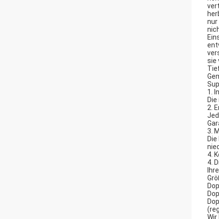
ver
her
nur
nic
Ein
ent
ver
sie
Tie
Gem
Sup
1. 
Die
2. 
Jed
Gar
3. 
Die
nie
4. 
4. 
Ihr
Grö
Dop
Dop
Dop
(re
Wir