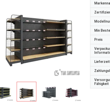
Markenn
Zertifizi
Modelln
Min Best
Preis
Verpacku
Informat
Lieferzeit
Zahlungs
Versorgu
Fähigkeit