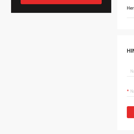
Her
HI