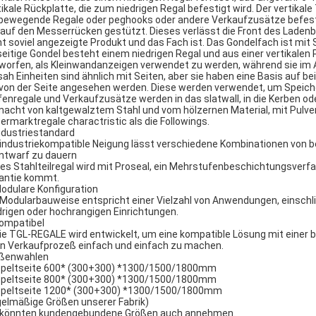
tikale Rückplatte, die zum niedrigen Regal befestigt wird. Der vertikale
bewegende Regale oder peghooks oder andere Verkaufzusätze befest
 auf den Messerrücken gestützt. Dieses verlässt die Front des Ladenb
ht soviel angezeigte Produkt und das Fach ist. Das Gondelfach ist mit 
seitige Gondel besteht einem niedrigen Regal und aus einer vertikalen P
worfen, als Kleinwandanzeigen verwendet zu werden, während sie im A
sah Einheiten sind ähnlich mit Seiten, aber sie haben eine Basis auf b
 von der Seite angesehen werden. Diese werden verwendet, um Speic
fenregale und Verkaufzusätze werden in das slatwall, in die Kerben oder
acht von kaltgewalztem Stahl und vom hölzernen Material, mit Pulv
ermarktregale charactristic als die Followings.
Industriestandard
 industriekompatible Neigung lässt verschiedene Kombinationen von
Entwarf zu dauern
es Stahlteilregal wird mit Proseal, ein Mehrstufenbeschichtungsverfa
antie kommt.
Modulare Konfiguration
 Modularbauweise entspricht einer Vielzahl von Anwendungen, einschlie
drigen oder hochrangigen Einrichtungen.
Kompatibel
Die TGL-REGALE wird entwickelt, um eine kompatible Lösung mit einer 
en Verkaufprozeß einfach und einfach zu machen.
ßenwahlen
peltseite 600* (300+300) *1300/1500/1800mm
peltseite 800* (300+300) *1300/1500/1800mm
peltseite 1200* (300+300) *1300/1500/1800mm
gelmäßige Größen unserer Fabrik)
 könnten kundengebundene Größen auch annehmen.