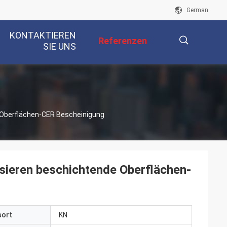
German
KONTAKTIEREN
Referenzen
SIE UNS
描
e Oberflächen-CER Bescheinigung
述
isieren beschichtende Oberflächen-
sort
KN