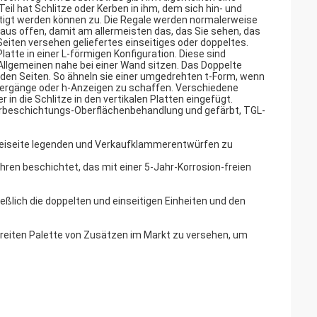
 Teil hat Schlitze oder Kerben in ihm, dem sich hin- und
igt werden können zu. Die Regale werden normalerweise
aus offen, damit am allermeisten das, das Sie sehen, das
Seiten versehen geliefertes einseitiges oder doppeltes.
latte in einer L-förmigen Konfiguration. Diese sind
llgemeinen nahe bei einer Wand sitzen. Das Doppelte
eiden Seiten. So ähneln sie einer umgedrehten t-Form, wenn
hergänge oder h-Anzeigen zu schaffen. Verschiedene
 in die Schlitze in den vertikalen Platten eingefügt.
erbeschichtungs-Oberflächenbehandlung und gefärbt, TGL-
 beiseite legenden und Verkaufklammerentwürfen zu
hren beschichtet, das mit einer 5-Jahr-Korrosion-freien
ßlich die doppelten und einseitigen Einheiten und den
breiten Palette von Zusätzen im Markt zu versehen, um