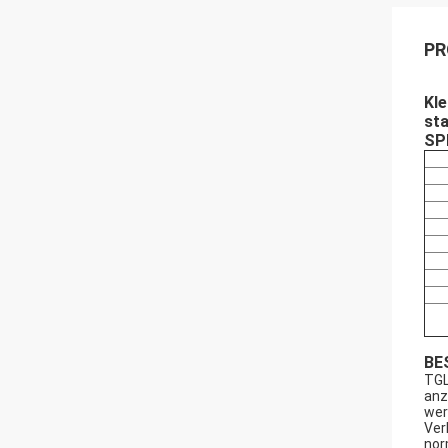
PR
Kl
st
SP
BE
TGL
anz
wer
Ver
nor