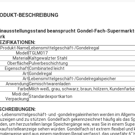
ODUKT-BESCHREIBUNG
einausstellungsstand beansprucht Gondel-Fach-Supermarkt
ark
EZIFIKATIONEN:
Produkt-Name
Lebensmittelgeschäft-/Gondelregal
Modell
TGLM017
Material
Kaltgewalzter Stahl
Oberfläche
Pulverbeschichtung
Eigenschaft
Combinated leicht
Art
Gondelregal
Art
Lebensmittelgeschäft-/Gondelregalspeicher
Anwendung
Gemischtwarenladen
Farbe
Milch weiß, grau, schwarz, braun, hölzern, Kundenfarbe
Modi der
Standardexportkarton
Verpackung
SCHREIBUNGEN:
-Lebensmittelgeschäft- und -gondelregaleinheiten werden im Allgeme
uzeigen und zu stützen. Gondelfach gekennzeichnet häufig als das Sp
den, um herzustellen lange Speichergänge wie, was Sie in einem Super
kaufsstelleanzeige sehen würden. Gondelfach ist extrem flexibel und 
malerweise wird aus einem niedrigen Regal verfasst, das ungefähr 6" 