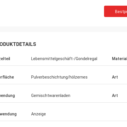
Bestpr
ODUKTDETAILS
elteil
Lebensmittelgeschäft-/Gondelregal
Materia
rfläche
Pulverbeschichtung/hölzernes
Art
wendung
Gemischtwarenladen
Art
rwendung
Anzeige