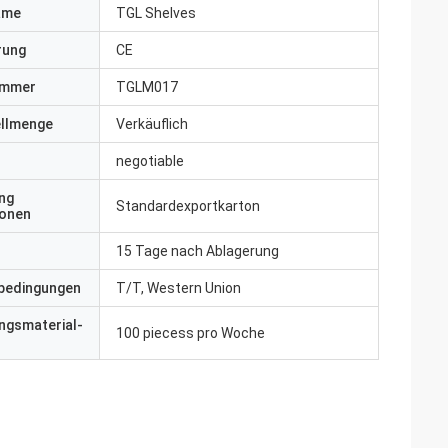
ame
TGL Shelves
erung
CE
ummer
TGLM017
ellmenge
Verkäuflich
negotiable
ng
Standardexportkarton
ionen
15 Tage nach Ablagerung
bedingungen
T/T, Western Union
ngsmaterial-
100 piecess pro Woche