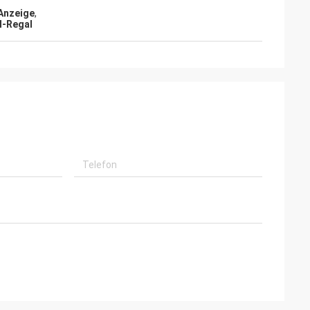
Anzeige
,
l-Regal