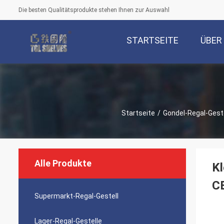
Die besten Qualitätsprodukte stehen Ihnen zur Auswahl
STARTSEITE
ÜBER
Startseite
/
Gondel-Regal-Geste
Alle Produkte
Kl
C
Supermarkt-Regal-Gestell
Lager-Regal-Gestelle