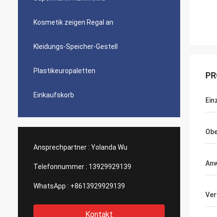
Kosmetik zeigen Regal an
Kleidungs-Speicher-Gestell
Plastikeuropaletten
PR
Einkaufskorb
Einz
Obe
Ansprechpartner :
Yolanda Wu
An
Telefonnummer :
13929929139
WhatsApp :
+8613929929139
Ve
Kontakt