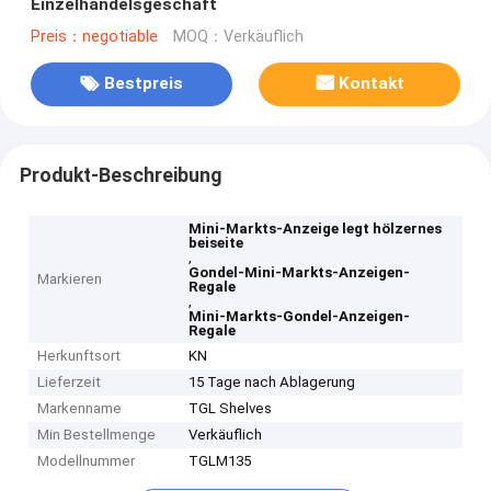
Einzelhandelsgeschäft
Preis：negotiable
MOQ：Verkäuflich
Bestpreis
Kontakt
Produkt-Beschreibung
Mini-Markts-Anzeige legt hölzernes
beiseite
,
Gondel-Mini-Markts-Anzeigen-
Markieren
Regale
,
Mini-Markts-Gondel-Anzeigen-
Regale
Herkunftsort
KN
Lieferzeit
15 Tage nach Ablagerung
Markenname
TGL Shelves
Min Bestellmenge
Verkäuflich
Modellnummer
TGLM135