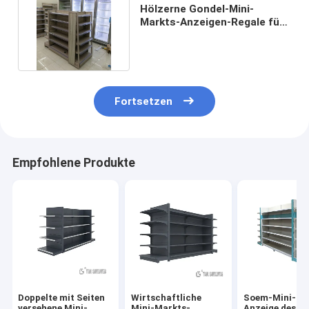
Hölzerne Gondel-Mini-
Markts-Anzeigen-Regale für
Einzelhandelsgeschäft
Fortsetzen
Empfohlene Produkte
Doppelte mit Seiten
Wirtschaftliche
Soem-Mini-Ma
versehene Mini-
Mini-Markts-
Anzeige des n