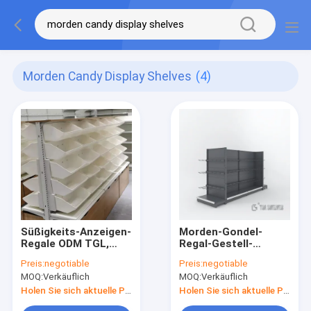
Morden Candy Display Shelves
(4)
Süßigkeits-Anzeigen-
Morden-Gondel-
Regale ODM TGL,
Regal-Gestell-
Morden-Art-Imbiss-
Supermarkt-einfache
Preis:
negotiable
Preis:
negotiable
Präsentationsständer
Installation walzte
MOQ:
Verkäuflich
MOQ:
Verkäuflich
Stahlmaterial kalt
Holen Sie sich aktuelle Preis
Holen Sie sich aktuelle Preis