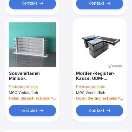
Kontakt
Kontakt
Souvenirladen
Morden-Register-
Miniso-
Kasse, ODM-
Präsentationsständer-
Supermarkt-
Preis:
negotiable
Preis:
negotiable
Pulver-
Kassierer-Desk With
MOQ:
Verkäuflich
MOQ:
Verkäuflich
beschichtendes
Conveyor-Gurt
Oberflächenstahlmaterial
Holen Sie sich aktuelle Preis
Holen Sie sich aktuelle Preis
ODM
Kontakt
Kontakt