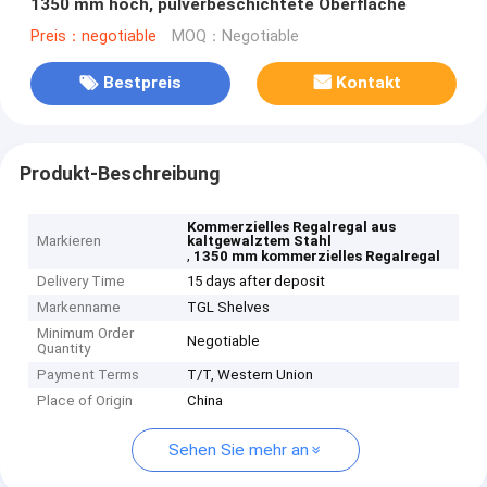
1350 mm hoch, pulverbeschichtete Oberfläche
Preis：negotiable
MOQ：Negotiable
Bestpreis
Kontakt
Produkt-Beschreibung
Kommerzielles Regalregal aus
Markieren
kaltgewalztem Stahl
,
1350 mm kommerzielles Regalregal
Delivery Time
15 days after deposit
Markenname
TGL Shelves
Minimum Order
Negotiable
Quantity
Payment Terms
T/T, Western Union
Place of Origin
China
Sehen Sie mehr an