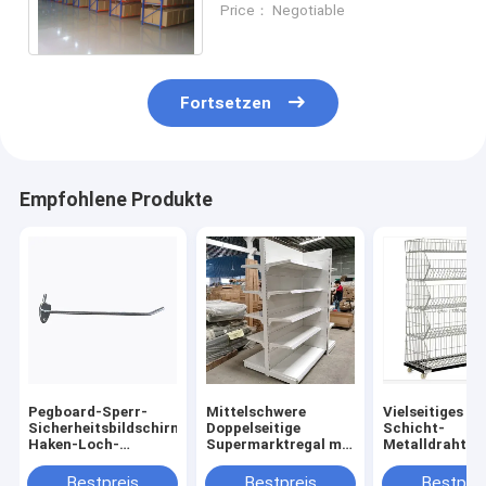
Price： Negotiable
pulverbeschichtete
Oberfläche
Fortsetzen
Empfohlene Produkte
Pegboard-Sperr-
Mittelschwere
Vielseitiges 5-
Sicherheitsbildschirm
Doppelseitige
Schicht-
Haken-Loch-
Supermarktregal mit
Metalldrahtko
Abstand Stahlhaken
1-7 Schichten
für Supermark
für Supermarkt-
Metall- und
Snack-Display 
Bestpreis
Bestpreis
Bestprei