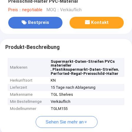
Preisschild-Halter PVC-Material
Preis：negotiable
MOQ：Verkäuflich
Bestpreis
Kontakt
Produkt-Beschreibung
Supermarkt-Daten-Streifen PVCs
materieller
Markieren
,
,
Plastiksupermarkt-Daten-Streifen
Perforted-Regal-Preisschild-Halter
Herkunftsort
KN
Lieferzeit
15 Tage nach Ablagerung
Markenname
TGL Shelves
Min Bestellmenge
Verkäuflich
Modellnummer
TGLM155
Sehen Sie mehr an