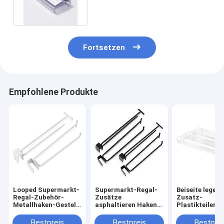
Material
Fortsetzen
Empfohlene Produkte
Looped Supermarkt-
Supermarkt-Regal-
Beiseite legen
Regal-Zubehör-
Zusätze
Zusatz-
Metallhaken-Gestell-
asphaltieren Haken-
Plastikteiler-
Anzeige für
Gestell-Anzeige für
Acryldruckgeb
Einzelhandelsgeschäfte
Einzelhandelsgeschäfte
Zigaretten-Ra
Bestpreis
Bestpreis
Bestprei