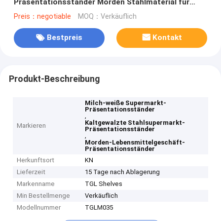
Präsentationsständer Morden Stahlmaterial für
Lebensmittelgeschäft kalt
Preis：negotiable
MOQ：Verkäuflich
Bestpreis
Kontakt
Produkt-Beschreibung
Milch-weiße Supermarkt-
Präsentationsständer
,
Kaltgewalzte Stahlsupermarkt-
Markieren
Präsentationsständer
,
Morden-Lebensmittelgeschäft-
Präsentationsständer
Herkunftsort
KN
Lieferzeit
15 Tage nach Ablagerung
Markenname
TGL Shelves
Min Bestellmenge
Verkäuflich
Modellnummer
TGLM035