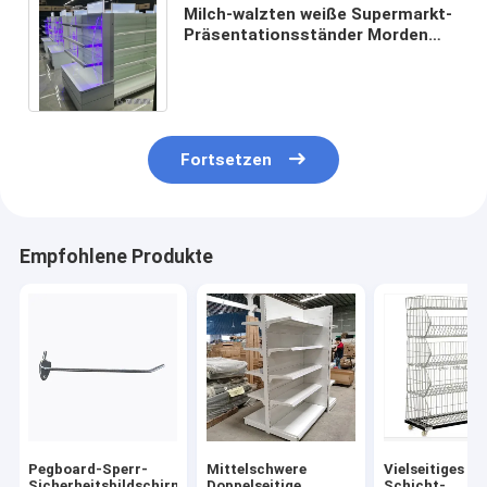
Milch-walzten weiße Supermarkt-
Präsentationsständer Morden
Stahlmaterial für
Lebensmittelgeschäft kalt
Fortsetzen
Empfohlene Produkte
Pegboard-Sperr-
Mittelschwere
Vielseitiges 5-
Sicherheitsbildschirm
Doppelseitige
Schicht-