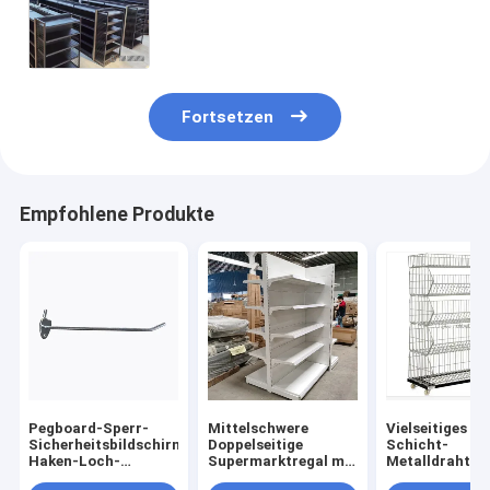
wirtschaftliches
Lebensmittelgeschäft beansprucht
die freie Korrosion stark
Fortsetzen
Empfohlene Produkte
Pegboard-Sperr-
Mittelschwere
Vielseitiges 5-
Sicherheitsbildschirm
Doppelseitige
Schicht-
Haken-Loch-
Supermarktregal mit
Metalldrahtko
Abstand Stahlhaken
1-7 Schichten
für Supermark