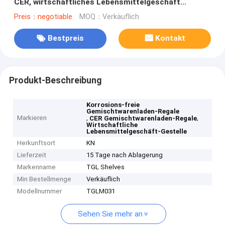
CER, wirtschaftliches Lebensmittelgeschäft
beansprucht die freie Korrosion stark
Preis：negotiable
MOQ：Verkäuflich
Bestpreis
Kontakt
Produkt-Beschreibung
Korrosions-freie
Gemischtwarenladen-Regale
Markieren
,
,
CER Gemischtwarenladen-Regale
Wirtschaftliche
Lebensmittelgeschäft-Gestelle
Herkunftsort
KN
Lieferzeit
15 Tage nach Ablagerung
Markenname
TGL Shelves
Min Bestellmenge
Verkäuflich
Modellnummer
TGLM031
Sehen Sie mehr an