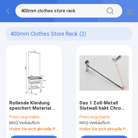
400mm Clothes Store Rack
(2)
Rollende Kleidung
Das 1 Zoll-Metall
speichert Material
Slatwall hakt Chrome
Aluminiumlegierung
überzogenes
Preis:
negotiable
Preis:
negotiable
des Gestells
galvanisiertes
MOQ:
Verkäuflich
MOQ:
Verkäuflich
1200×400×1400mm
Oberflächenbehandlung
ODM
Holen Sie sich aktuelle Preis
Holen Sie sich aktuelle Preis