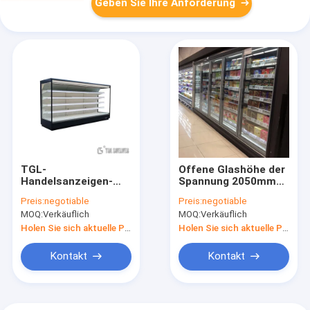
Geben Sie Ihre Anforderung
TGL-
Offene Glashöhe der
Handelsanzeigen-
Spannung 2050mm
Gefrierschrank,
des tür-
Preis:
negotiable
Preis:
negotiable
Temperatur der
Verkaufsberater-
MOQ:
Verkäuflich
MOQ:
Verkäuflich
Freilicht-
Kühlschrank-220v-
Getränkekühlvorrichtungs-
240v
Holen Sie sich aktuelle Preis
Holen Sie sich aktuelle Preis
0-10degree
Kontakt
Kontakt