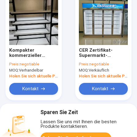
Kompakter
CER Zertifikat-
kommerzieller
Supermarkt-
Display-
Anzeigen-
Preis:
negotiable
Preis:
negotiable
Gefrierschrank Open-
Gefrierschrank,
MOQ:
Verhandelbar
MOQ:
Verkäuflich
Air-Getränkekühler 0-
Kleinkühlschrank-
10 Grad Temperatur
Anzeige 780L-1980L
Holen Sie sich aktuelle Preis
Holen Sie sich aktuelle Preis
Kontakt
Kontakt
Sparen Sie Zeit
Lassen Sie uns mit Ihnen die besten
Produkte kontaktieren.