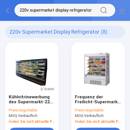
220v Supermarket Display Refrigerator
(8)
Kühlvitrinewerbung
Frequenz der
des Supermarkt-220v
Freilicht-Supermarkt-
mit 2 Türen 3 Türen
Kühlvitrine-0-10℃ der
Preis:
negotiable
Preis:
negotiable
Temperatur-50hz
MOQ:
Verkäuflich
MOQ:
Verkäuflich
Holen Sie sich aktuelle Preis
Holen Sie sich aktuelle Preis