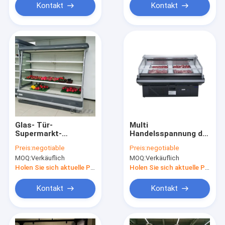
Kontakt
Kontakt
Glas- Tür-
Multi
Supermarkt-
Handelsspannung der
Kühlvitrine-Vertikale
supermarkt-
Preis:
negotiable
Preis:
negotiable
für Getränk-Morden-
Kühlvitrine-780-
MOQ:
Verkäuflich
MOQ:
Verkäuflich
Art
1980Liter der
Kapazitäts-12v
Holen Sie sich aktuelle Preis
Holen Sie sich aktuelle Preis
Kontakt
Kontakt